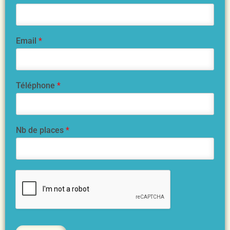
Email
*
Téléphone
*
Nb de places
*