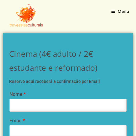
Menu
Cinema (4€ adulto / 2€
estudante e reformado)
Reserve aqui receberá a confirmação por Email
Nome
*
Email
*